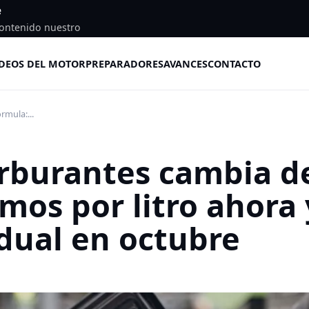
e
ontenido nuestro
DEOS DEL MOTOR
PREPARADORES
AVANCES
CONTACTO
rmula:...
arburantes cambia d
mos por litro ahora 
dual en octubre