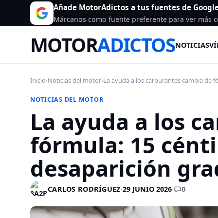
Añade MotorAdictos a tus fuentes de Googl
Márcanos como fuente preferente para ver más c
MOTOR
ADICTOS
NOTICIAS
VÍ
Inicio
›
Noticias del motor
›
La ayuda a los carburantes cambia de fó
NOTICIAS DEL MOTOR
La ayuda a los c
fórmula: 15 cénti
desaparición gra
0
CARLOS RODRÍGUEZ
·
29 JUNIO 2026
·