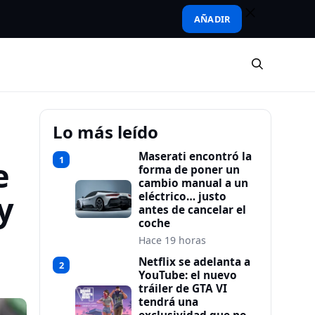
AÑADIR
Lo más leído
Maserati encontró la
1
e
forma de poner un
cambio manual a un
y
eléctrico… justo
antes de cancelar el
coche
Hace 19 horas
Netflix se adelanta a
2
YouTube: el nuevo
tráiler de GTA VI
tendrá una