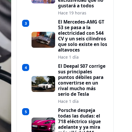
exclusividad que no
gustará a todos
Hace 19 horas
El Mercedes-AMG GT
3
53 se pasa a la
electricidad con 544
CV y un seis cilindros
que solo existe en los
altavoces
Hace 1 día
El Deepal S07 corrige
4
sus principales
puntos débiles para
convertirse en un
rival mucho más
serio de Tesla
Hace 1 día
Porsche despeja
5
todas las dudas: el
718 eléctrico sigue
adelante y ya mira