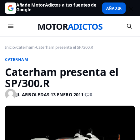
Añade MotorAdictos a tus fuentes de
AÑADIR
Google
MOTOR
ADICTOS
Inicio
›
Caterham
›
Caterham presenta el SP/300.R
CATERHAM
Caterham presenta el
SP/300.R
0
JL ARBOLEDAS
·
13 ENERO 2011
·