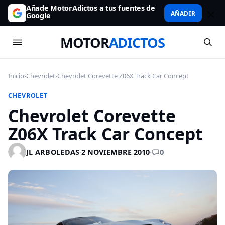
Añade MotorAdictos a tus fuentes de
AÑADIR
Google
MOTOR
ADICTOS
Inicio
›
Chevrolet
›
Chevrolet Corevette Z06X Track Car Concept
CHEVROLET
Chevrolet Corevette
Z06X Track Car Concept
0
JL ARBOLEDAS
·
2 NOVIEMBRE 2010
·