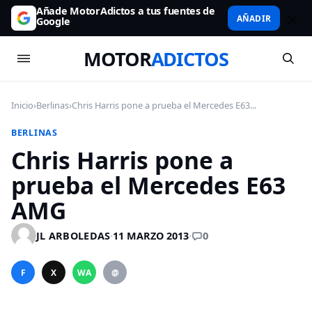
Añade MotorAdictos a tus fuentes de
AÑADIR
Google
MOTOR
ADICTOS
Inicio
›
Berlinas
›
Chris Harris pone a prueba el Mercedes E63...
BERLINAS
Chris Harris pone a
prueba el Mercedes E63
AMG
0
JL ARBOLEDAS
·
11 MARZO 2013
·
F
X
WA
@