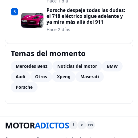
Hace 1 día
Porsche despeja todas las dudas:
5
el 718 eléctrico sigue adelante y
ya mira más allá del 911
Hace 2 días
Temas del momento
Mercedes Benz
Noticias del motor
BMW
Audi
Otros
Xpeng
Maserati
Porsche
MOTOR
ADICTOS
f
x
rss