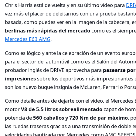
Chris Harris está de vuelta y en su último vídeo para
DRI
vez más el placer de deleitarnos con una prueba bastant
basada, como puedes ver en la imagen de la cabecera, 
berlinas más rápidas del mercado
como es el siempr
Mercedes E63 AMG
.
Como es lógico y ante la celebración de un evento euro
para el sector del automóvil como es el Salón del Automó
probador inglés de DRIVE aprovecha para
pasearse por 
impresiones
sobre los deportivos más impresionantes
son los nuevo buque insignia de McLaren, Ferrari o Pors
Como detalle antes de dejarte con el vídeo, el Merced
motor
V8 de 5.5 litros sobrealimentado
capaz de hom
potencia de
560 caballos y 720 Nm de par máximo
, p
las ruedas traseras gracias a una transmisión de doble 
velocidades bautizada por Mercedes como AMG SPEEDS