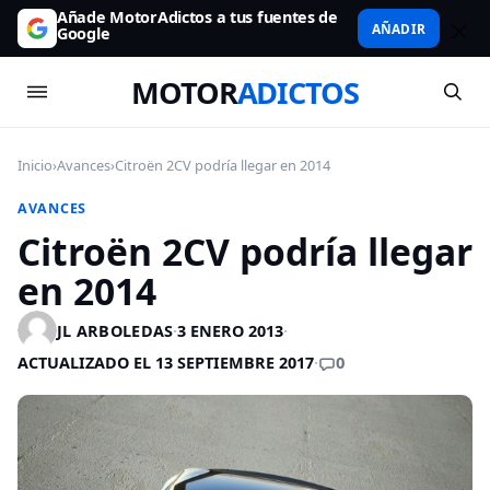
Añade MotorAdictos a tus fuentes de
AÑADIR
Google
MOTOR
ADICTOS
Inicio
›
Avances
›
Citroën 2CV podría llegar en 2014
AVANCES
Citroën 2CV podría llegar
en 2014
JL ARBOLEDAS
·
3 ENERO 2013
·
0
ACTUALIZADO EL 13 SEPTIEMBRE 2017
·