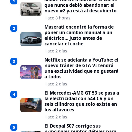
1
que nunca debió abandonar: el
nuevo #2 ya está al descubierto
Hace 8 horas
Maserati encontró la forma de
2
poner un cambio manual a un
eléctrico… justo antes de
cancelar el coche
Hace 2 días
Netflix se adelanta a YouTube: el
3
nuevo tráiler de GTA VI tendrá
una exclusividad que no gustará
a todos
Hace 2 días
El Mercedes-AMG GT 53 se pasa a
4
la electricidad con 544 CV y un
seis cilindros que solo existe en
los altavoces
Hace 2 días
El Deepal S07 corrige sus
5
principales puntos débiles para