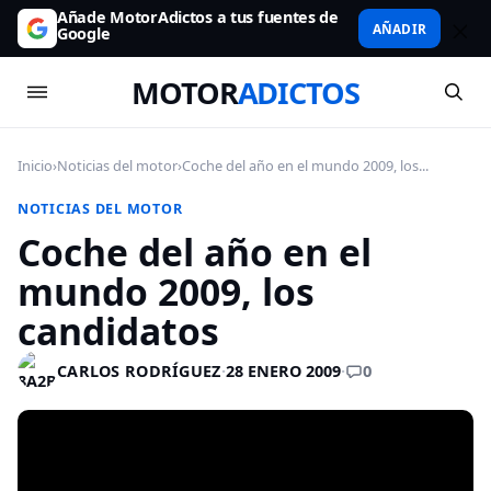
Añade MotorAdictos a tus fuentes de
AÑADIR
Google
MOTOR
ADICTOS
Inicio
›
Noticias del motor
›
Coche del año en el mundo 2009, los...
NOTICIAS DEL MOTOR
Coche del año en el
mundo 2009, los
candidatos
0
CARLOS RODRÍGUEZ
·
28 ENERO 2009
·