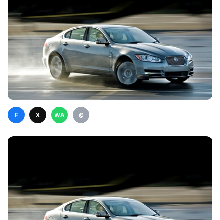
F
X
WA
@