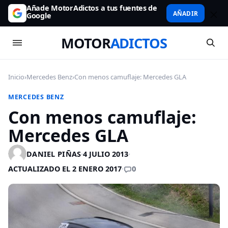
Añade MotorAdictos a tus fuentes de
AÑADIR
Google
MOTOR
ADICTOS
Inicio
›
Mercedes Benz
›
Con menos camuflaje: Mercedes GLA
MERCEDES BENZ
Con menos camuflaje:
Mercedes GLA
DANIEL PIÑAS
·
4 JULIO 2013
·
0
ACTUALIZADO EL 2 ENERO 2017
·