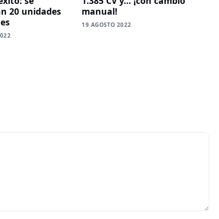
xito: se
1.385 CV y… ¡con cambio
án 20 unidades
manual!
les
19 AGOSTO 2022
2022