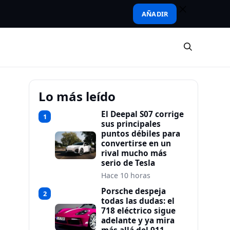
AÑADIR
Lo más leído
El Deepal S07 corrige
1
sus principales
puntos débiles para
convertirse en un
rival mucho más
serio de Tesla
Hace 10 horas
Porsche despeja
2
todas las dudas: el
718 eléctrico sigue
adelante y ya mira