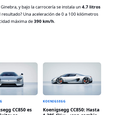
Ginebra, y bajo la carrocería se instala un
4.7 litros
El resultado? Una aceleración de 0 a 100 kilómetros
locidad máxima de
390 km/h
.
GG
KOENIGSEGG
gsegg CC850 es
Koenigsegg CC850: Hasta