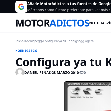
Añade MotorAdictos a tus fuentes de Googl
Márcanos como fuente preferente para ver más c
MOTOR
ADICTOS
NOTICIAS
VÍ
Inicio
›
Koenigsegg
›
Configura ya tu Koenigsegg Agera
KOENIGSEGG
Configura ya tu 
0
DANIEL PIÑAS
·
23 MARZO 2010
·