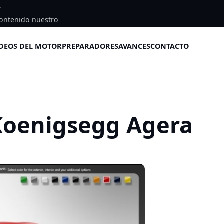
e
ontenido nuestro
DEOS DEL MOTOR
PREPARADORES
AVANCES
CONTACTO
Koenigsegg Agera