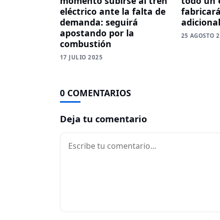
momento subirse al tren
todo un é
eléctrico ante la falta de
fabricar
demanda: seguirá
adiciona
apostando por la
25 AGOSTO 
combustión
17 JULIO 2025
0 COMENTARIOS
Deja tu comentario
Comentario