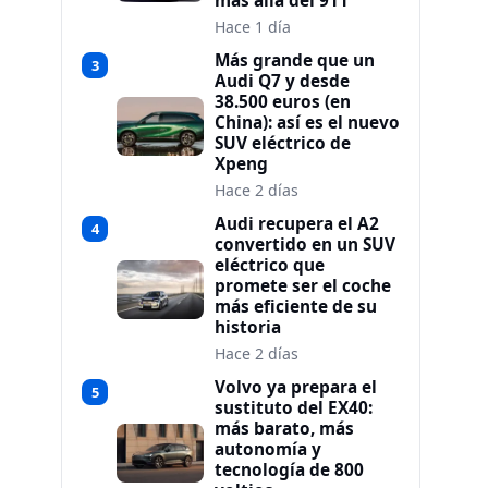
más allá del 911
Hace 1 día
Más grande que un
3
Audi Q7 y desde
38.500 euros (en
China): así es el nuevo
SUV eléctrico de
Xpeng
Hace 2 días
Audi recupera el A2
4
convertido en un SUV
eléctrico que
promete ser el coche
más eficiente de su
historia
Hace 2 días
Volvo ya prepara el
5
sustituto del EX40:
más barato, más
autonomía y
tecnología de 800