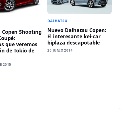
DAIHATSU
Nuevo Daihatsu Copen:
 Copen Shooting
El interesante kei-car
Coupé:
biplaza descapotable
os que veremos
ón de Tokio de
20 JUNIO 2014
E 2015