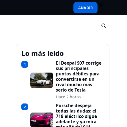
AÑADIR
Lo más leído
El Deepal S07 corrige
1
sus principales
puntos débiles para
convertirse en un
rival mucho más
serio de Tesla
Hace 2 horas
Porsche despeja
2
todas las dudas: el
718 eléctrico sigue
adelante y ya mira