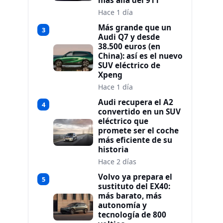
más allá del 911
Hace 1 día
Más grande que un
3
Audi Q7 y desde
38.500 euros (en
China): así es el nuevo
SUV eléctrico de
Xpeng
Hace 1 día
Audi recupera el A2
4
convertido en un SUV
eléctrico que
promete ser el coche
más eficiente de su
historia
Hace 2 días
Volvo ya prepara el
5
sustituto del EX40:
más barato, más
autonomía y
tecnología de 800