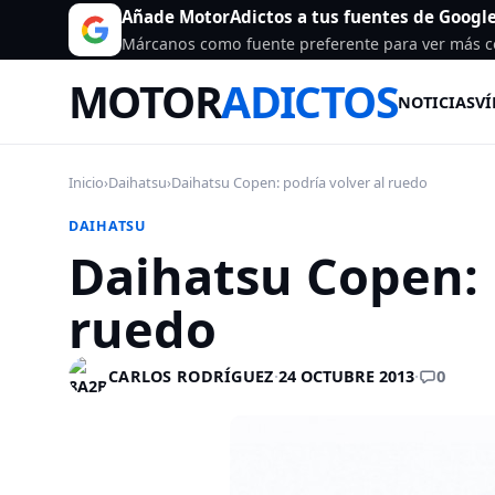
Añade MotorAdictos a tus fuentes de Googl
Márcanos como fuente preferente para ver más c
MOTOR
ADICTOS
NOTICIAS
VÍ
Inicio
›
Daihatsu
›
Daihatsu Copen: podría volver al ruedo
DAIHATSU
Daihatsu Copen: 
ruedo
0
CARLOS RODRÍGUEZ
·
24 OCTUBRE 2013
·