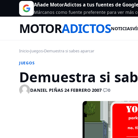
Añade MotorAdictos a tus fuentes de Googl
Márcanos como fuente preferente para ver más c
MOTOR
ADICTOS
NOTICIAS
VÍ
Inicio
›
Juegos
›
Demuestra si sabes aparcar
JUEGOS
Demuestra si sab
0
DANIEL PIÑAS
·
24 FEBRERO 2007
·