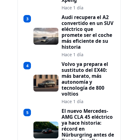
Xpeng
Hace 1 día
Audi recupera el A2
3
convertido en un SUV
eléctrico que
promete ser el coche
más eficiente de su
historia
Hace 1 día
Volvo ya prepara el
4
sustituto del EX40:
más barato, más
autonomía y
tecnología de 800
voltios
Hace 1 día
El nuevo Mercedes-
5
AMG CLA 45 eléctrico
ya hace historia:
récord en
Nürburgring antes de