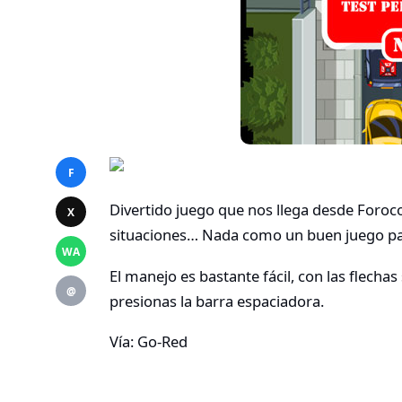
F
Divertido juego que nos llega desde Foroco
X
situaciones… Nada como un buen juego par
WA
El manejo es bastante fácil, con las flech
@
presionas la barra espaciadora.
Vía: Go-Red