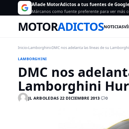
Añade MotorAdictos a tus fuentes de Googl
Márcanos como fuente preferente para ver más c
MOTOR
ADICTOS
NOTICIAS
VÍ
Inicio
›
Lamborghini
›
DMC nos adelanta las líneas de su Lamborghin
LAMBORGHINI
DMC nos adelanta
Lamborghini Hu
0
JL ARBOLEDAS
·
22 DICIEMBRE 2013
·