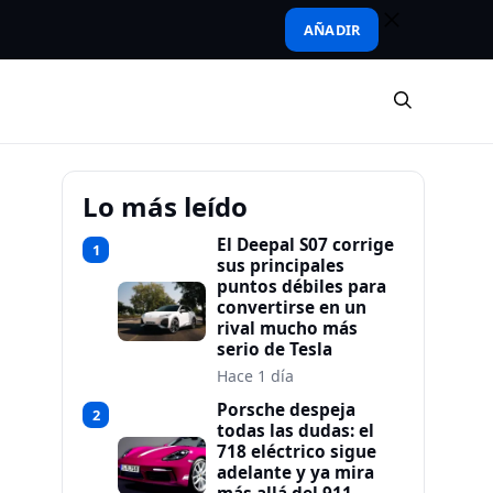
AÑADIR
Lo más leído
El Deepal S07 corrige
1
sus principales
puntos débiles para
convertirse en un
rival mucho más
serio de Tesla
Hace 1 día
Porsche despeja
2
todas las dudas: el
718 eléctrico sigue
adelante y ya mira