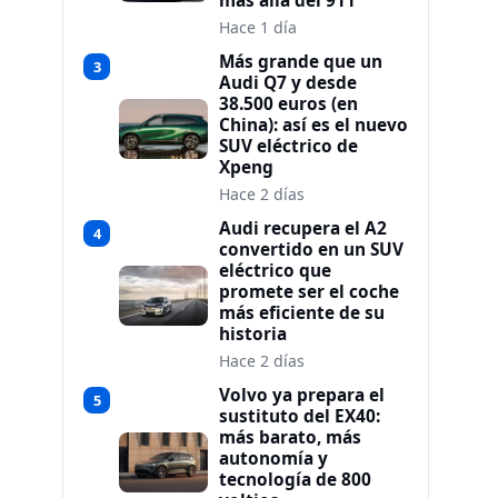
más allá del 911
Hace 1 día
Más grande que un
3
Audi Q7 y desde
38.500 euros (en
China): así es el nuevo
SUV eléctrico de
Xpeng
Hace 2 días
Audi recupera el A2
4
convertido en un SUV
eléctrico que
promete ser el coche
más eficiente de su
historia
Hace 2 días
Volvo ya prepara el
5
sustituto del EX40:
más barato, más
autonomía y
tecnología de 800