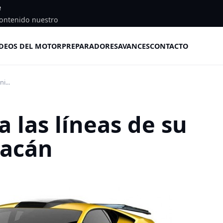
e
ontenido nuestro
DEOS DEL MOTOR
PREPARADORES
AVANCES
CONTACTO
i...
 las líneas de su
racán