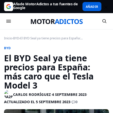
Añade MotorAdictos a tus fuentes de
AÑADIR
Google
MOTOR
ADICTOS
Inicio
›
BYD
›
El BYD Seal ya tiene precios para España:...
BYD
El BYD Seal ya tiene
precios para España:
más caro que el Tesla
Model 3
CARLOS RODRÍGUEZ
·
4 SEPTIEMBRE 2023
·
0
ACTUALIZADO EL 5 SEPTIEMBRE 2023
·