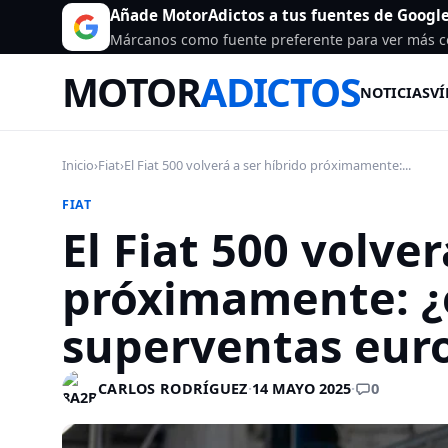
Añade MotorAdictos a tus fuentes de Googl
Márcanos como fuente preferente para ver más c
MOTOR
ADICTOS
NOTICIAS
VÍ
Inicio
›
Fiat
›
El Fiat 500 volverá a ser híbrido próximamente:...
FIAT
El Fiat 500 volver
próximamente: ¿
superventas eur
0
CARLOS RODRÍGUEZ
·
14 MAYO 2025
·