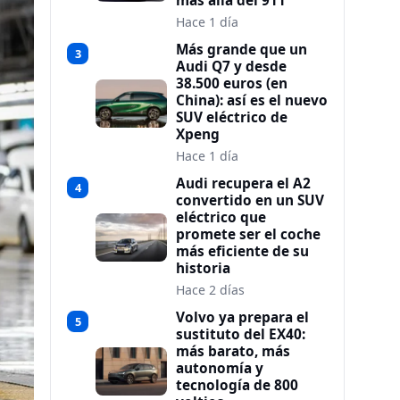
más allá del 911
Hace 1 día
Más grande que un
3
Audi Q7 y desde
38.500 euros (en
China): así es el nuevo
SUV eléctrico de
Xpeng
Hace 1 día
Audi recupera el A2
4
convertido en un SUV
eléctrico que
promete ser el coche
más eficiente de su
historia
Hace 2 días
Volvo ya prepara el
5
sustituto del EX40:
más barato, más
autonomía y
tecnología de 800