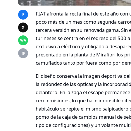
FIAT afronta la recta final de este año co
F
poco más de un mes como segunda carrocer
X
tercera versión en su renovada gama. Sin 
turineses se centra en el regreso del 500 
WA
exclusivo a eléctrico y obligado a desapar
@
presentado en la planta de Mirafiori los p
camuflados tanto por fuera como por dentro,
El diseño conserva la imagen deportiva del
la redondez de las ópticas y la incorporaci
delantero. En la zaga el escape permanece 
cero emisiones, lo que hace imposible dife
habitáculo se repite el mismo salpicadero d
pomo de la caja de cambios manual de seis 
tipo de configuraciones) y un volante multi