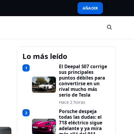
AÑADIR
Lo más leído
El Deepal S07 corrige
1
sus principales
puntos débiles para
convertirse en un
rival mucho más
serio de Tesla
Hace 2 horas
Porsche despeja
2
todas las dudas: el
718 eléctrico sigue
adelante y ya mira