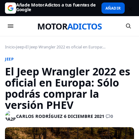
Añade MotorAdictos a tus fuentes de
AÑADIR
Google
MOTOR
ADICTOS
Inicio
›
Jeep
›
El Jeep Wrangler 2022 es oficial en Europa:...
JEEP
El Jeep Wrangler 2022 es
oficial en Europa: Sólo
podrás comprar la
versión PHEV
0
CARLOS RODRÍGUEZ
·
6 DICIEMBRE 2021
·