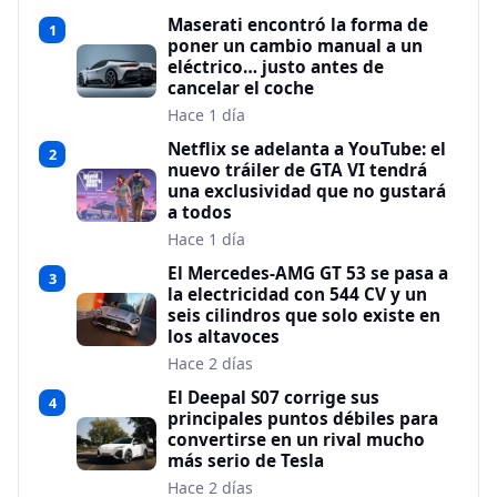
Maserati encontró la forma de
1
poner un cambio manual a un
eléctrico… justo antes de
cancelar el coche
Hace 1 día
Netflix se adelanta a YouTube: el
2
nuevo tráiler de GTA VI tendrá
una exclusividad que no gustará
a todos
Hace 1 día
El Mercedes-AMG GT 53 se pasa a
3
la electricidad con 544 CV y un
seis cilindros que solo existe en
los altavoces
Hace 2 días
El Deepal S07 corrige sus
4
principales puntos débiles para
convertirse en un rival mucho
más serio de Tesla
Hace 2 días