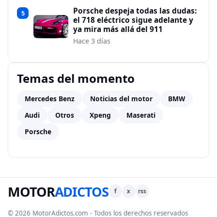
Porsche despeja todas las dudas:
5
el 718 eléctrico sigue adelante y
ya mira más allá del 911
Hace 3 días
Temas del momento
Mercedes Benz
Noticias del motor
BMW
Audi
Otros
Xpeng
Maserati
Porsche
MOTOR
ADICTOS
f
x
rss
© 2026 MotorAdictos.com - Todos los derechos reservados