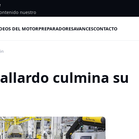
e
ontenido nuestro
DEOS DEL MOTOR
PREPARADORES
AVANCES
CONTACTO
ón
allardo culmina su