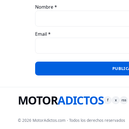
Nombre
*
Email
*
MOTOR
ADICTOS
f
x
rss
© 2026 MotorAdictos.com - Todos los derechos reservados