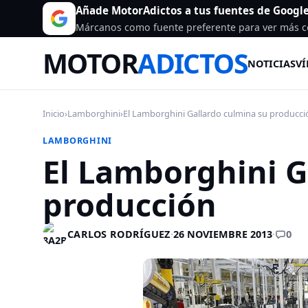
Añade MotorAdictos a tus fuentes de Googl
Márcanos como fuente preferente para ver más c
MOTOR
ADICTOS
NOTICIAS
VÍ
Inicio
›
Lamborghini
›
El Lamborghini Gallardo culmina su producci
LAMBORGHINI
El Lamborghini G
producción
0
CARLOS RODRÍGUEZ
·
26 NOVIEMBRE 2013
·