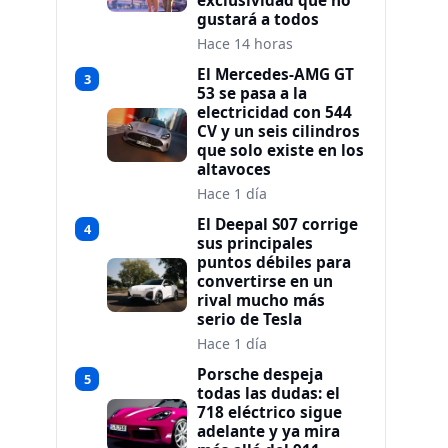
exclusividad que no
gustará a todos
Hace 14 horas
El Mercedes-AMG GT
3
53 se pasa a la
electricidad con 544
CV y un seis cilindros
que solo existe en los
altavoces
Hace 1 día
El Deepal S07 corrige
4
sus principales
puntos débiles para
convertirse en un
rival mucho más
serio de Tesla
Hace 1 día
Porsche despeja
5
todas las dudas: el
718 eléctrico sigue
adelante y ya mira