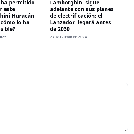
ha permitido
Lamborghini sigue
r este
adelante con sus planes
hini Huracán
de electrificación: el
¿cómo lo ha
Lanzador llegará antes
sible?
de 2030
2025
27 NOVIEMBRE 2024