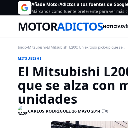
Añade MotorAdictos a tus fuentes de Googl
Márcanos como fuente preferente para ver más c
MOTOR
ADICTOS
NOTICIAS
VÍ
Inicio
›
Mitsubishi
›
El Mitsubishi L200: Un exitoso pick-up que se...
MITSUBISHI
El Mitsubishi L20
que se alza con 
unidades
0
CARLOS RODRÍGUEZ
·
26 MAYO 2014
·