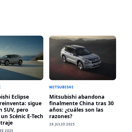
I
MITSUBISHI
ishi Eclipse
Mitsubishi abandona
reinventa: sigue
finalmente China tras 30
n SUV, pero
años: ¿cuáles son las
 un Scénic E-Tech
razones?
traje
28 JULIO 2025
RE 2025