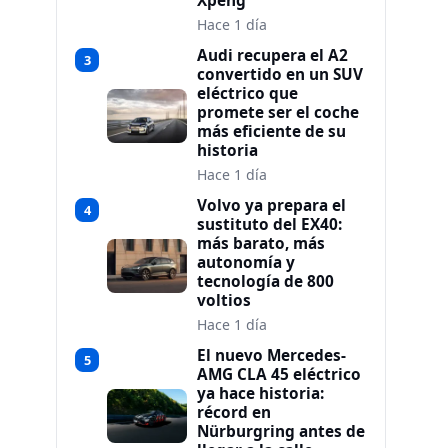
Xpeng
Hace 1 día
Audi recupera el A2
3
convertido en un SUV
eléctrico que
promete ser el coche
más eficiente de su
historia
Hace 1 día
Volvo ya prepara el
4
sustituto del EX40:
más barato, más
autonomía y
tecnología de 800
voltios
Hace 1 día
El nuevo Mercedes-
5
AMG CLA 45 eléctrico
ya hace historia:
récord en
Nürburgring antes de