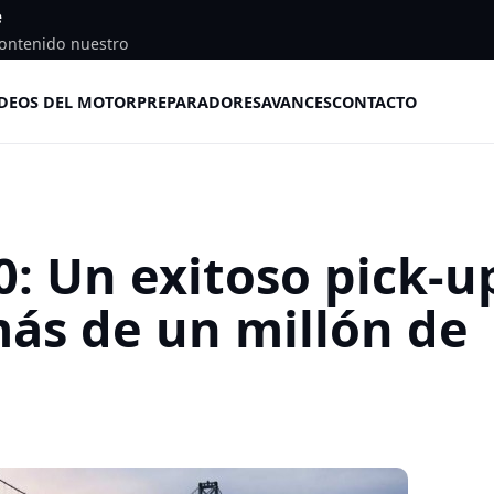
e
ontenido nuestro
DEOS DEL MOTOR
PREPARADORES
AVANCES
CONTACTO
0: Un exitoso pick-u
más de un millón de