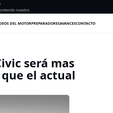
e
ontenido nuestro
DEOS DEL MOTOR
PREPARADORES
AVANCES
CONTACTO
ivic será mas
 que el actual