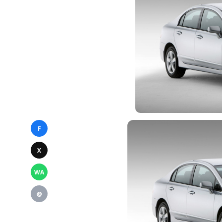
F
X
WA
@