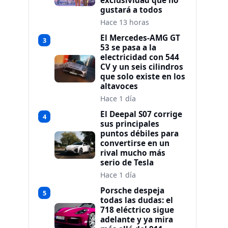
exclusividad que no
gustará a todos
Hace 13 horas
El Mercedes-AMG GT
3
53 se pasa a la
electricidad con 544
CV y un seis cilindros
que solo existe en los
altavoces
Hace 1 día
El Deepal S07 corrige
4
sus principales
puntos débiles para
convertirse en un
rival mucho más
serio de Tesla
Hace 1 día
Porsche despeja
5
todas las dudas: el
718 eléctrico sigue
adelante y ya mira