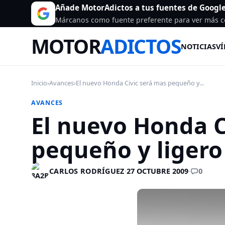
Añade MotorAdictos a tus fuentes de Googl
Márcanos como fuente preferente para ver más c
MOTOR
ADICTOS
NOTICIAS
VÍ
Inicio
›
Avances
›
El nuevo Honda Civic será mas pequeño y...
AVANCES
El nuevo Honda C
pequeño y ligero
0
CARLOS RODRÍGUEZ
·
27 OCTUBRE 2009
·