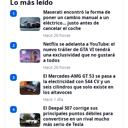
Lo más leído
Maserati encontró la forma de
1
poner un cambio manual a un
eléctrico… justo antes de
cancelar el coche
Hace 20 horas
Netflix se adelanta a YouTube: el
2
nuevo tráiler de GTA VI tendrá
una exclusividad que no gustará
a todos
Hace 20 horas
El Mercedes-AMG GT 53 se pasa a
3
la electricidad con 544 CV y un
seis cilindros que solo existe en
los altavoces
Hace 1 día
El Deepal S07 corrige sus
4
principales puntos débiles para
convertirse en un rival mucho
más serio de Tesla