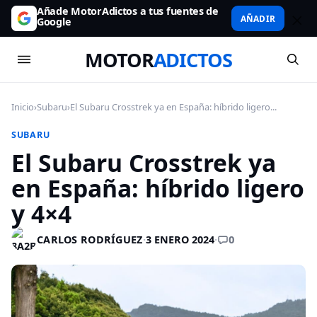
Añade MotorAdictos a tus fuentes de
AÑADIR
Google
MOTOR
ADICTOS
Inicio
›
Subaru
›
El Subaru Crosstrek ya en España: híbrido ligero...
SUBARU
El Subaru Crosstrek ya
en España: híbrido ligero
y 4×4
0
CARLOS RODRÍGUEZ
·
3 ENERO 2024
·