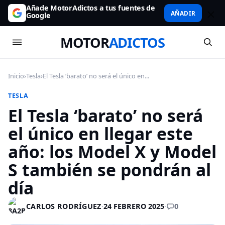
Añade MotorAdictos a tus fuentes de
AÑADIR
Google
MOTOR
ADICTOS
Inicio
›
Tesla
›
El Tesla ‘barato’ no será el único en...
TESLA
El Tesla ‘barato’ no será
el único en llegar este
año: los Model X y Model
S también se pondrán al
día
0
CARLOS RODRÍGUEZ
·
24 FEBRERO 2025
·