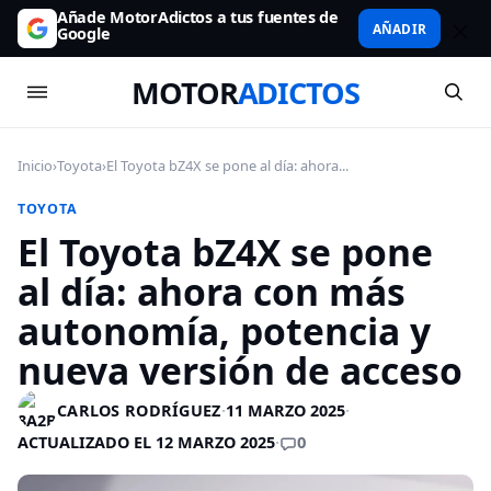
Añade MotorAdictos a tus fuentes de
AÑADIR
Google
MOTOR
ADICTOS
Inicio
›
Toyota
›
El Toyota bZ4X se pone al día: ahora...
TOYOTA
El Toyota bZ4X se pone
al día: ahora con más
autonomía, potencia y
nueva versión de acceso
CARLOS RODRÍGUEZ
·
11 MARZO 2025
·
0
ACTUALIZADO EL 12 MARZO 2025
·