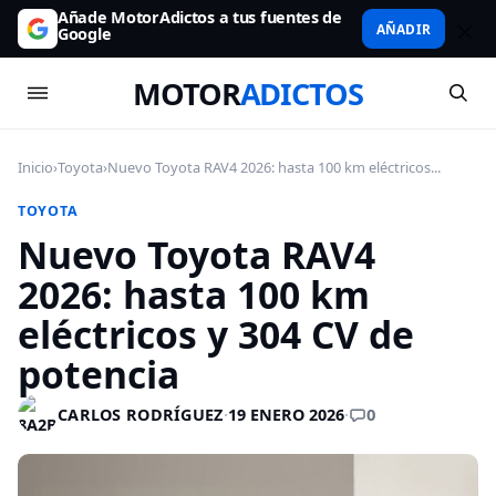
Añade MotorAdictos a tus fuentes de
AÑADIR
Google
MOTOR
ADICTOS
Inicio
›
Toyota
›
Nuevo Toyota RAV4 2026: hasta 100 km eléctricos...
TOYOTA
Nuevo Toyota RAV4
2026: hasta 100 km
eléctricos y 304 CV de
potencia
0
CARLOS RODRÍGUEZ
·
19 ENERO 2026
·