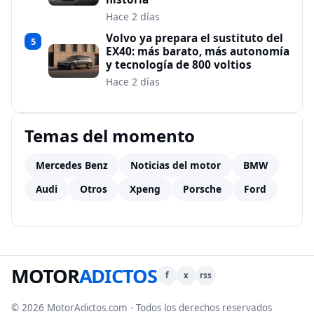
Hace 2 días
Volvo ya prepara el sustituto del
5
EX40: más barato, más autonomía
y tecnología de 800 voltios
Hace 2 días
Temas del momento
Mercedes Benz
Noticias del motor
BMW
Audi
Otros
Xpeng
Porsche
Ford
MOTOR
ADICTOS
f
x
rss
© 2026 MotorAdictos.com - Todos los derechos reservados