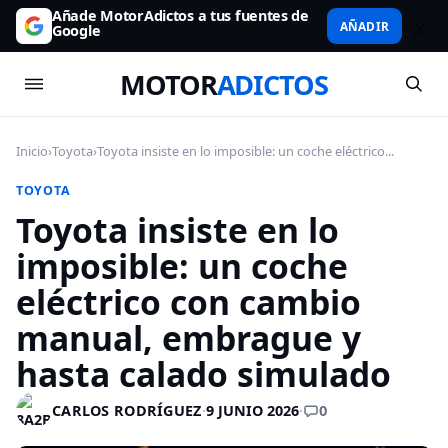
Añade MotorAdictos a tus fuentes de
AÑADIR
Google
MOTOR
ADICTOS
Inicio
›
Toyota
›
Toyota insiste en lo imposible: un coche eléctrico...
TOYOTA
Toyota insiste en lo
imposible: un coche
eléctrico con cambio
manual, embrague y
hasta calado simulado
0
CARLOS RODRÍGUEZ
·
9 JUNIO 2026
·