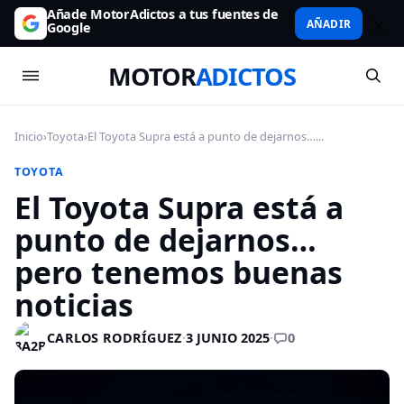
Añade MotorAdictos a tus fuentes de
AÑADIR
Google
MOTOR
ADICTOS
Inicio
›
Toyota
›
El Toyota Supra está a punto de dejarnos…...
TOYOTA
El Toyota Supra está a
punto de dejarnos…
pero tenemos buenas
noticias
0
CARLOS RODRÍGUEZ
·
3 JUNIO 2025
·