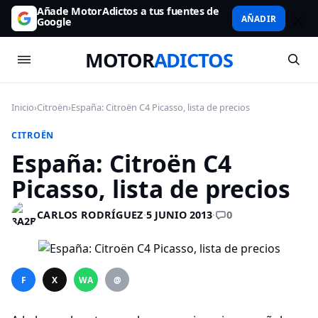
Añade MotorAdictos a tus fuentes de
AÑADIR
Google
MOTOR
ADICTOS
Inicio
›
Citroën
›
España: Citroën C4 Picasso, lista de precios
CITROËN
España: Citroën C4
Picasso, lista de precios
0
CARLOS RODRÍGUEZ
·
5 JUNIO 2013
·
F
X
WA
@