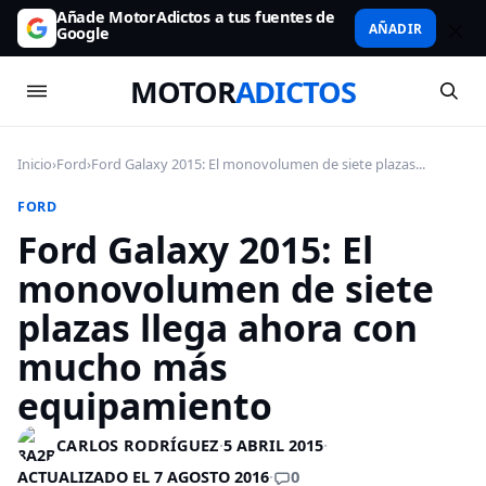
Añade MotorAdictos a tus fuentes de
AÑADIR
Google
MOTOR
ADICTOS
Inicio
›
Ford
›
Ford Galaxy 2015: El monovolumen de siete plazas...
FORD
Ford Galaxy 2015: El
monovolumen de siete
plazas llega ahora con
mucho más
equipamiento
CARLOS RODRÍGUEZ
·
5 ABRIL 2015
·
0
ACTUALIZADO EL 7 AGOSTO 2016
·