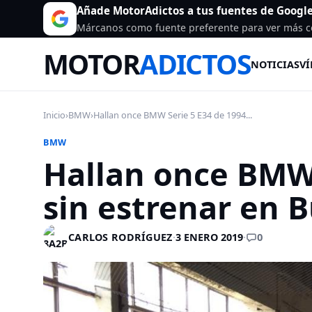
Añade MotorAdictos a tus fuentes de Googl
Márcanos como fuente preferente para ver más c
MOTOR
ADICTOS
NOTICIAS
VÍ
Inicio
›
BMW
›
Hallan once BMW Serie 5 E34 de 1994...
BMW
Hallan once BMW 
sin estrenar en B
0
CARLOS RODRÍGUEZ
·
3 ENERO 2019
·