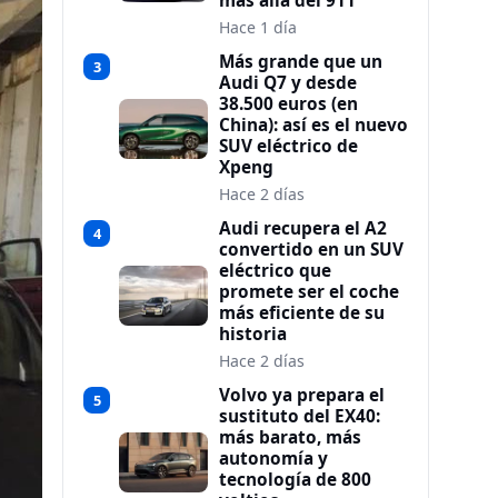
más allá del 911
Hace 1 día
Más grande que un
3
Audi Q7 y desde
38.500 euros (en
China): así es el nuevo
SUV eléctrico de
Xpeng
Hace 2 días
Audi recupera el A2
4
convertido en un SUV
eléctrico que
promete ser el coche
más eficiente de su
historia
Hace 2 días
Volvo ya prepara el
5
sustituto del EX40:
más barato, más
autonomía y
tecnología de 800