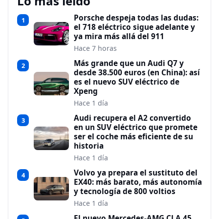
Lo más leído
Porsche despeja todas las dudas:
1
el 718 eléctrico sigue adelante y
ya mira más allá del 911
Hace 7 horas
Más grande que un Audi Q7 y
2
desde 38.500 euros (en China): así
es el nuevo SUV eléctrico de
Xpeng
Hace 1 día
Audi recupera el A2 convertido
3
en un SUV eléctrico que promete
ser el coche más eficiente de su
historia
Hace 1 día
Volvo ya prepara el sustituto del
4
EX40: más barato, más autonomía
y tecnología de 800 voltios
Hace 1 día
El nuevo Mercedes-AMG CLA 45