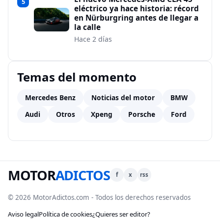
5
eléctrico ya hace historia: récord
en Nürburgring antes de llegar a
la calle
Hace 2 días
Temas del momento
Mercedes Benz
Noticias del motor
BMW
Audi
Otros
Xpeng
Porsche
Ford
MOTOR
ADICTOS
f
x
rss
© 2026 MotorAdictos.com - Todos los derechos reservados
Aviso legal
Política de cookies
¿Quieres ser editor?