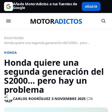
Añade MotorAdictos a tus fuentes de
AÑADIR
Google
MOTOR
ADICTOS
Inicio
›
Honda
›
Honda quiere una segunda generación del S2000… pero...
HONDA
Honda quiere una
segunda generación del
S2000… pero hay un
problema
0
CARLOS RODRÍGUEZ
·
3 NOVIEMBRE 2025
·