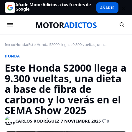
Añade MotorAdictos a tus fuentes de
AÑADIR
Google
MOTOR
ADICTOS
Inicio
›
Honda
›
Este Honda S2000 llega a 9.300 vueltas, una...
HONDA
Este Honda S2000 llega a
9.300 vueltas, una dieta
a base de fibra de
carbono y lo verás en el
SEMA Show 2025
0
CARLOS RODRÍGUEZ
·
7 NOVIEMBRE 2025
·