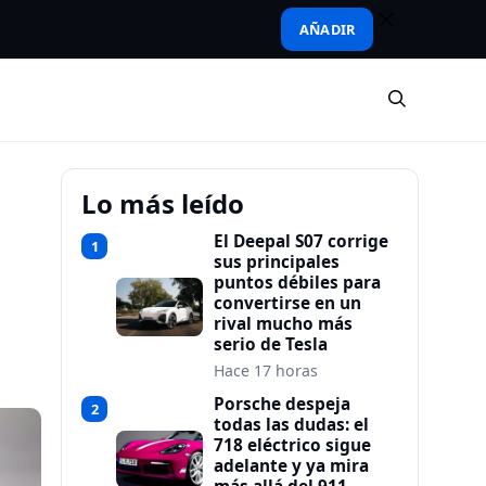
AÑADIR
Lo más leído
El Deepal S07 corrige
1
sus principales
puntos débiles para
convertirse en un
rival mucho más
serio de Tesla
Hace 17 horas
Porsche despeja
2
todas las dudas: el
718 eléctrico sigue
adelante y ya mira