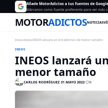
Añade MotorAdictos a tus fuentes de Googl
Márcanos como fuente preferente para ver más c
MOTOR
ADICTOS
NOTICIAS
VÍ
Inicio
›
Ineos
›
INEOS lanzará un 4×4 eléctrico de menor tamaño
INEOS
INEOS lanzará un
menor tamaño
0
CARLOS RODRÍGUEZ
·
31 MAYO 2022
·