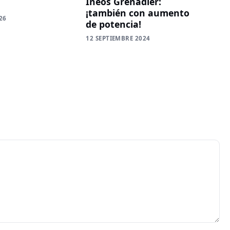
Ineos Grenadier:
¡también con aumento
26
de potencia!
12 SEPTIEMBRE 2024