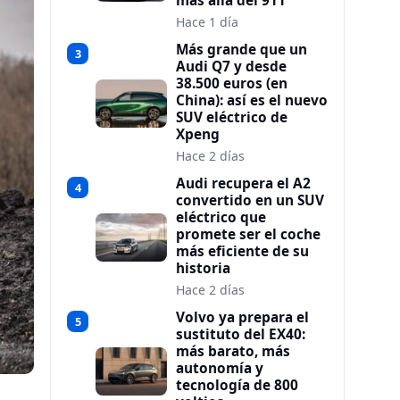
más allá del 911
Hace 1 día
Más grande que un
3
Audi Q7 y desde
38.500 euros (en
China): así es el nuevo
SUV eléctrico de
Xpeng
Hace 2 días
Audi recupera el A2
4
convertido en un SUV
eléctrico que
promete ser el coche
más eficiente de su
historia
Hace 2 días
Volvo ya prepara el
5
sustituto del EX40:
más barato, más
autonomía y
tecnología de 800