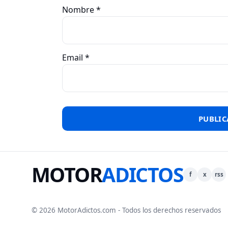
Nombre
*
Email
*
MOTOR
ADICTOS
f
x
rss
© 2026 MotorAdictos.com - Todos los derechos reservados