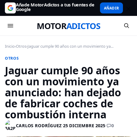
Añade MotorAdictos a tus fuentes de
AÑADIR
Google
MOTOR
ADICTOS
Inicio
›
Otros
›
Jaguar cumple 90 años con un movimiento ya...
OTROS
Jaguar cumple 90 años
con un movimiento ya
anunciado: han dejado
de fabricar coches de
combustión interna
0
CARLOS RODRÍGUEZ
·
25 DICIEMBRE 2025
·