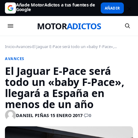
Añade MotorAdictos a tus fuentes de
AÑADIR
Google
MOTOR
ADICTOS
Inicio
›
Avances
›
El Jaguar E-Pace será todo un «baby F-Pace»,...
AVANCES
El Jaguar E-Pace será
todo un «baby F-Pace»,
llegará a España en
menos de un año
0
DANIEL PIÑAS
·
15 ENERO 2017
·