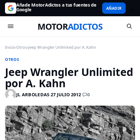
Añade MotorAdictos a tus fuentes de
AÑADIR
Google
MOTOR
ADICTOS
Inicio
›
Otros
›
Jeep Wrangler Unlimited por A. Kahn
OTROS
Jeep Wrangler Unlimited
por A. Kahn
0
JL ARBOLEDAS
·
27 JULIO 2012
·