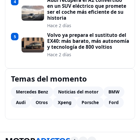
Audi recupera el A2 convertido
4
en un SUV eléctrico que promete
ser el coche más eficiente de su
historia
Hace 2 días
Volvo ya prepara el sustituto del
5
EX40: más barato, más autonomía
y tecnología de 800 voltios
Hace 2 días
Temas del momento
Mercedes Benz
Noticias del motor
BMW
Audi
Otros
Xpeng
Porsche
Ford