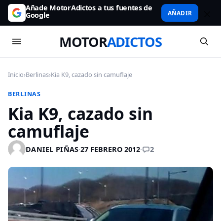
Añade MotorAdictos a tus fuentes de
AÑADIR
Google
MOTOR
ADICTOS
Inicio
›
Berlinas
›
Kia K9, cazado sin camuflaje
BERLINAS
Kia K9, cazado sin
camuflaje
2
DANIEL PIÑAS
·
27 FEBRERO 2012
·