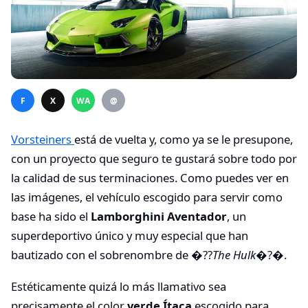
F
X
WA
@
Vorsteiners
está de vuelta y, como ya se le presupone,
con un proyecto que seguro te gustará sobre todo por
la calidad de sus terminaciones. Como puedes ver en
las imágenes, el vehículo escogido para servir como
base ha sido el
Lamborghini Aventador
, un
superdeportivo único y muy especial que han
bautizado con el sobrenombre de �??
The Hulk
�?�.
Estéticamente quizá lo más llamativo sea
precisamente el color
verde Ítaca
escogido para