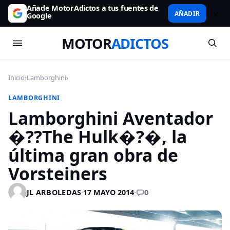
Añade MotorAdictos a tus fuentes de
AÑADIR
Google
MOTOR
ADICTOS
Inicio
›
Lamborghini
›
LAMBORGHINI
Lamborghini Aventador
�??The Hulk�?�, la
última gran obra de
Vorsteiners
0
JL ARBOLEDAS
·
17 MAYO 2014
·