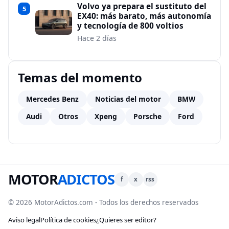
Volvo ya prepara el sustituto del
5
EX40: más barato, más autonomía
y tecnología de 800 voltios
Hace 2 días
Temas del momento
Mercedes Benz
Noticias del motor
BMW
Audi
Otros
Xpeng
Porsche
Ford
MOTOR
ADICTOS
f
x
rss
© 2026 MotorAdictos.com - Todos los derechos reservados
Aviso legal
Política de cookies
¿Quieres ser editor?