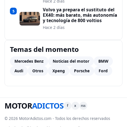
Hace 2 días
Volvo ya prepara el sustituto del
5
EX40: más barato, más autonomía
y tecnología de 800 voltios
Hace 2 días
Temas del momento
Mercedes Benz
Noticias del motor
BMW
Audi
Otros
Xpeng
Porsche
Ford
MOTOR
ADICTOS
f
x
rss
© 2026 MotorAdictos.com - Todos los derechos reservados