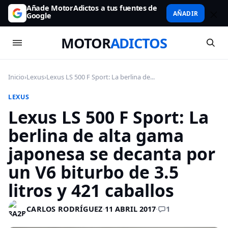
Añade MotorAdictos a tus fuentes de
AÑADIR
Google
MOTOR
ADICTOS
Inicio
›
Lexus
›
Lexus LS 500 F Sport: La berlina de...
LEXUS
Lexus LS 500 F Sport: La
berlina de alta gama
japonesa se decanta por
un V6 biturbo de 3.5
litros y 421 caballos
1
CARLOS RODRÍGUEZ
·
11 ABRIL 2017
·