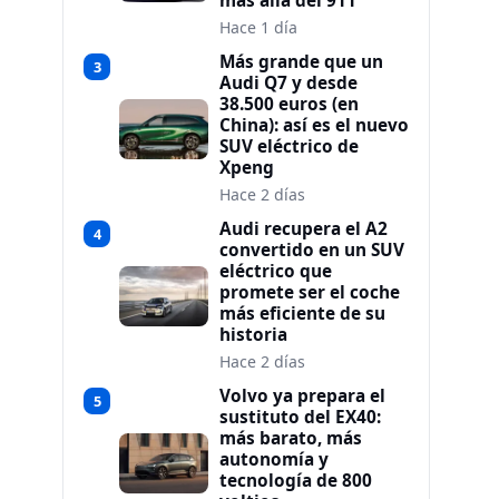
más allá del 911
Hace 1 día
Más grande que un
3
Audi Q7 y desde
38.500 euros (en
China): así es el nuevo
SUV eléctrico de
Xpeng
Hace 2 días
Audi recupera el A2
4
convertido en un SUV
eléctrico que
promete ser el coche
más eficiente de su
historia
Hace 2 días
Volvo ya prepara el
5
sustituto del EX40:
más barato, más
autonomía y
tecnología de 800