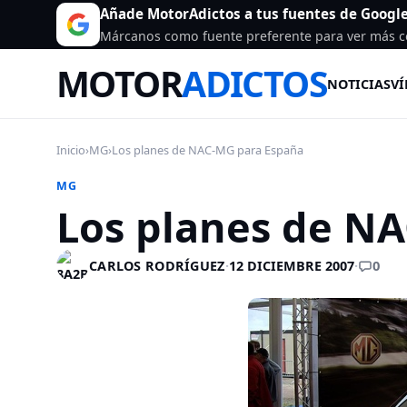
Añade MotorAdictos a tus fuentes de Googl
Márcanos como fuente preferente para ver más c
MOTOR
ADICTOS
NOTICIAS
VÍ
Inicio
›
MG
›
Los planes de NAC-MG para España
MG
Los planes de N
0
CARLOS RODRÍGUEZ
·
12 DICIEMBRE 2007
·