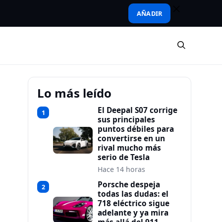
AÑADIR
Lo más leído
El Deepal S07 corrige
1
sus principales
puntos débiles para
convertirse en un
rival mucho más
serio de Tesla
Hace 14 horas
Porsche despeja
2
todas las dudas: el
718 eléctrico sigue
adelante y ya mira