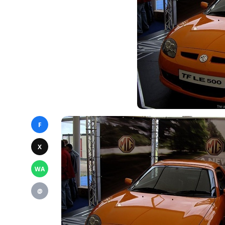
F
X
WA
@