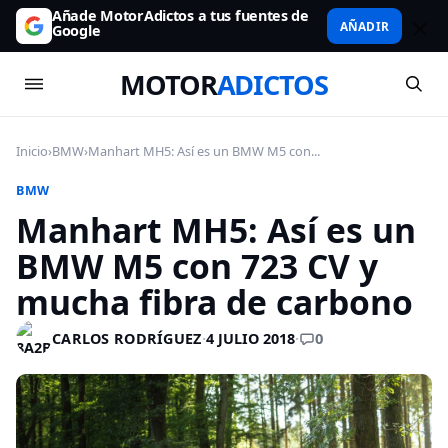
Añade MotorAdictos a tus fuentes de
AÑADIR
Google
MOTOR
ADICTOS
Inicio
›
BMW
›
Manhart MH5: Así es un BMW M5 con...
BMW
Manhart MH5: Así es un
BMW M5 con 723 CV y
mucha fibra de carbono
0
CARLOS RODRÍGUEZ
·
4 JULIO 2018
·