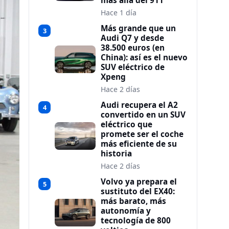
más allá del 911
Hace 1 día
Más grande que un
3
Audi Q7 y desde
38.500 euros (en
China): así es el nuevo
SUV eléctrico de
Xpeng
Hace 2 días
Audi recupera el A2
4
convertido en un SUV
eléctrico que
promete ser el coche
más eficiente de su
historia
Hace 2 días
Volvo ya prepara el
5
sustituto del EX40:
más barato, más
autonomía y
tecnología de 800