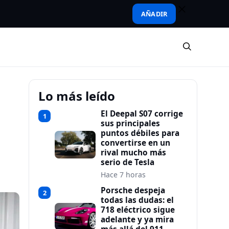
AÑADIR
Lo más leído
El Deepal S07 corrige
1
sus principales
puntos débiles para
convertirse en un
rival mucho más
serio de Tesla
Hace 7 horas
Porsche despeja
2
todas las dudas: el
718 eléctrico sigue
adelante y ya mira