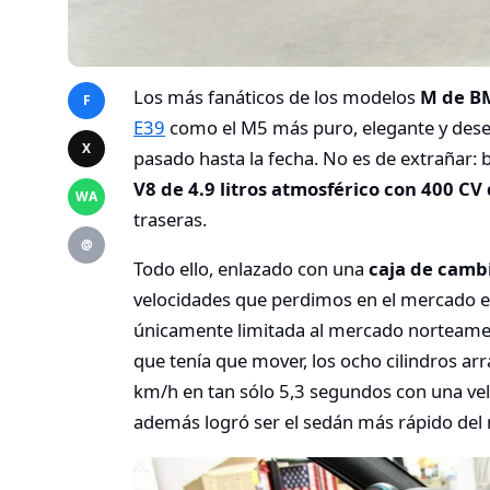
Los más fanáticos de los modelos
M de 
F
E39
como el M5 más puro, elegante y desea
X
pasado hasta la fecha. No es de extrañar: 
V8 de 4.9 litros atmosférico con 400 C
WA
traseras.
@
Todo ello, enlazado con una
caja de camb
velocidades que perdimos en el mercado e
únicamente limitada al mercado norteame
que tenía que mover, los ocho cilindros ar
km/h en tan sólo 5,3 segundos con una ve
además logró ser el sedán más rápido del