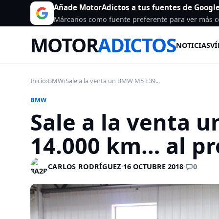
Añade MotorAdictos a tus fuentes de Googl
Márcanos como fuente preferente para ver más c
MOTOR
ADICTOS
NOTICIAS
VÍ
Inicio
›
BMW
›
Sale a la venta un BMW M5 E39...
BMW
Sale a la venta 
14.000 km… al p
0
CARLOS RODRÍGUEZ
·
16 OCTUBRE 2018
·