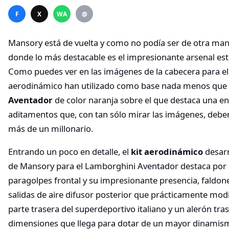
F
X
WA
@
Mansory está de vuelta y como no podía ser de otra man
donde lo más destacable es el impresionante arsenal est
Como puedes ver en las imágenes de la cabecera para el 
aerodinámico han utilizado como base nada menos que
Aventador
de color naranja sobre el que destaca una e
aditamentos que, con tan sólo mirar las imágenes, deben 
más de un millonario.
Entrando un poco en detalle, el
kit aerodinámico
desarr
de Mansory para el Lamborghini Aventador destaca por 
paragolpes frontal y su impresionante presencia, faldon
salidas de aire difusor posterior que prácticamente modif
parte trasera del superdeportivo italiano y un alerón tr
dimensiones que llega para dotar de un mayor dinamism