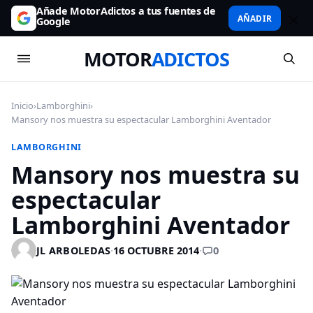
Añade MotorAdictos a tus fuentes de
AÑADIR
Google
MOTOR
ADICTOS
Inicio
›
Lamborghini
›
Mansory nos muestra su espectacular Lamborghini Aventador
LAMBORGHINI
Mansory nos muestra su
espectacular
Lamborghini Aventador
0
JL ARBOLEDAS
·
16 OCTUBRE 2014
·