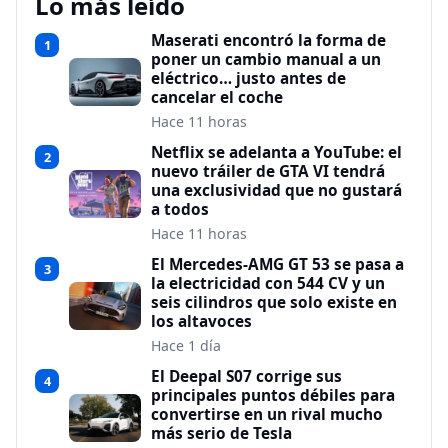
Lo más leído
Maserati encontró la forma de
1
poner un cambio manual a un
eléctrico… justo antes de
cancelar el coche
Hace 11 horas
Netflix se adelanta a YouTube: el
2
nuevo tráiler de GTA VI tendrá
una exclusividad que no gustará
a todos
Hace 11 horas
El Mercedes-AMG GT 53 se pasa a
3
la electricidad con 544 CV y un
seis cilindros que solo existe en
los altavoces
Hace 1 día
El Deepal S07 corrige sus
4
principales puntos débiles para
convertirse en un rival mucho
más serio de Tesla