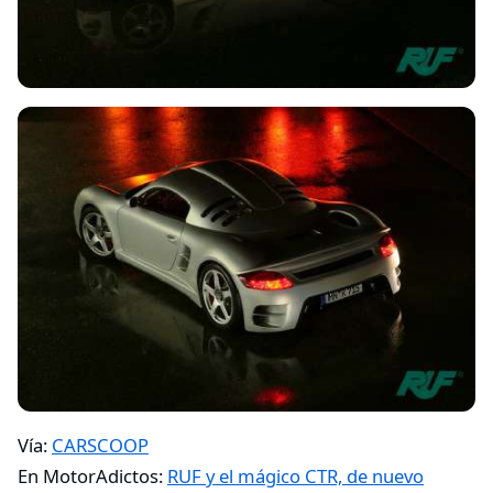
Vía:
CARSCOOP
En MotorAdictos:
RUF y el mágico CTR, de nuevo