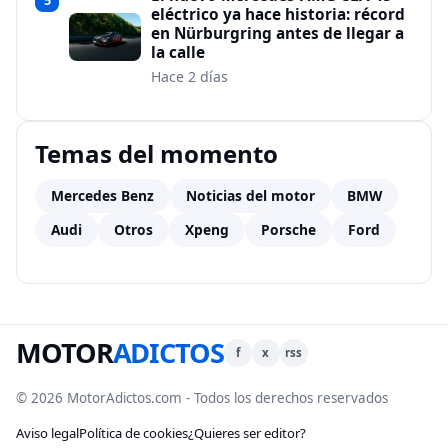
eléctrico ya hace historia: récord
en Nürburgring antes de llegar a
la calle
Hace 2 días
Temas del momento
Mercedes Benz
Noticias del motor
BMW
Audi
Otros
Xpeng
Porsche
Ford
MOTOR
ADICTOS
f
x
rss
© 2026 MotorAdictos.com - Todos los derechos reservados
Aviso legal
Política de cookies
¿Quieres ser editor?