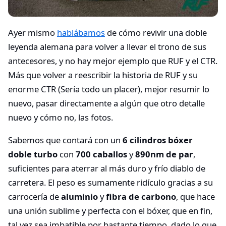
Ayer mismo
hablábamos
de cómo revivir una doble
leyenda alemana para volver a llevar el trono de sus
antecesores, y no hay mejor ejemplo que RUF y el CTR.
Más que volver a reescribir la historia de RUF y su
enorme CTR (Sería todo un placer), mejor resumir lo
nuevo, pasar directamente a algún que otro detalle
nuevo y cómo no, las fotos.
Sabemos que contará con un
6 cilindros bóxer
doble turbo
con
700 caballos
y
890nm de par
,
suficientes para aterrar al más duro y frío diablo de
carretera. El peso es sumamente ridículo gracias a su
carrocería de
aluminio
y
fibra de carbono
, que hace
una unión sublime y perfecta con el bóxer, que en fin,
tal vez sea imbatible por bastante tiempo, dado lo que