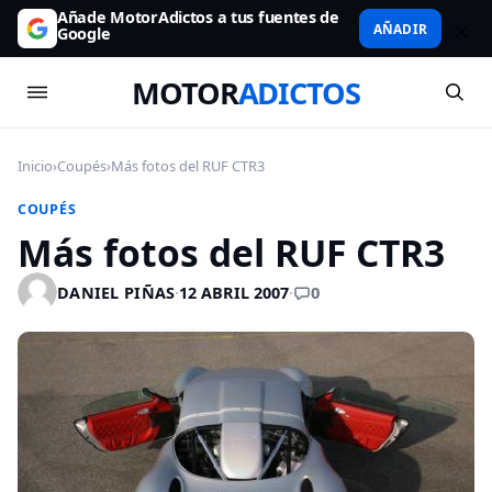
Añade MotorAdictos a tus fuentes de
AÑADIR
Google
MOTOR
ADICTOS
Inicio
›
Coupés
›
Más fotos del RUF CTR3
COUPÉS
Más fotos del RUF CTR3
0
DANIEL PIÑAS
·
12 ABRIL 2007
·