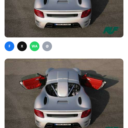
F
X
WA
@