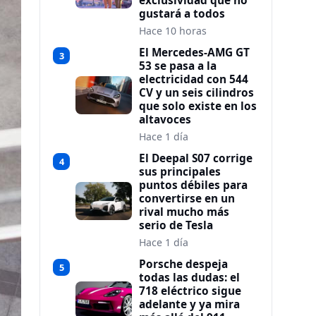
exclusividad que no
gustará a todos
Hace 10 horas
El Mercedes-AMG GT
3
53 se pasa a la
electricidad con 544
CV y un seis cilindros
que solo existe en los
altavoces
Hace 1 día
El Deepal S07 corrige
4
sus principales
puntos débiles para
convertirse en un
rival mucho más
serio de Tesla
Hace 1 día
Porsche despeja
5
todas las dudas: el
718 eléctrico sigue
adelante y ya mira