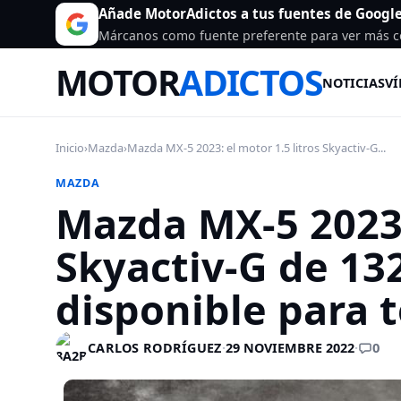
Añade MotorAdictos a tus fuentes de Googl
Márcanos como fuente preferente para ver más c
MOTOR
ADICTOS
NOTICIAS
VÍ
Inicio
›
Mazda
›
Mazda MX-5 2023: el motor 1.5 litros Skyactiv-G...
MAZDA
Mazda MX-5 2023: 
Skyactiv-G de 132
disponible para 
0
CARLOS RODRÍGUEZ
·
29 NOVIEMBRE 2022
·