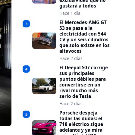
exclusividad que no
gustará a todos
Hace 1 día
El Mercedes-AMG GT
3
53 se pasa a la
electricidad con 544
CV y un seis cilindros
que solo existe en los
altavoces
Hace 2 días
El Deepal S07 corrige
4
sus principales
puntos débiles para
convertirse en un
rival mucho más
serio de Tesla
Hace 2 días
Porsche despeja
5
todas las dudas: el
718 eléctrico sigue
adelante y ya mira