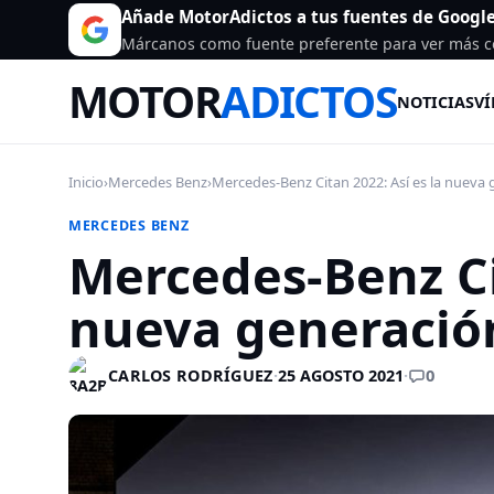
Añade MotorAdictos a tus fuentes de Googl
Márcanos como fuente preferente para ver más c
MOTOR
ADICTOS
NOTICIAS
VÍ
Inicio
›
Mercedes Benz
›
Mercedes-Benz Citan 2022: Así es la nueva
MERCEDES BENZ
Mercedes-Benz Cit
nueva generació
0
CARLOS RODRÍGUEZ
·
25 AGOSTO 2021
·