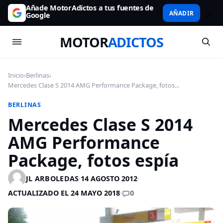
Añade MotorAdictos a tus fuentes de
AÑADIR
Google
MOTOR
ADICTOS
Inicio
›
Berlinas
›
Mercedes Clase S 2014 AMG Performance Package, fotos...
BERLINAS
Mercedes Clase S 2014
AMG Performance
Package, fotos espía
JL ARBOLEDAS
·
14 AGOSTO 2012
·
0
ACTUALIZADO EL 24 MAYO 2018
·