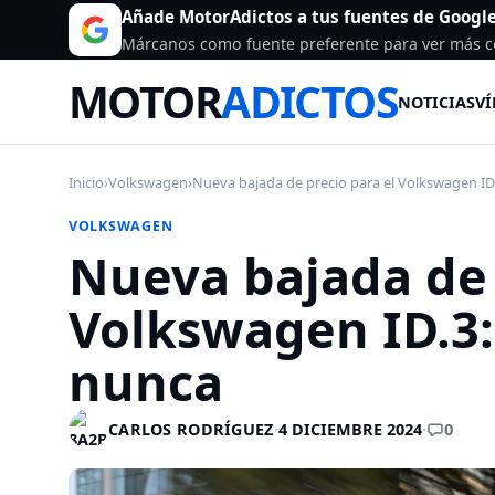
Añade MotorAdictos a tus fuentes de Googl
Márcanos como fuente preferente para ver más c
MOTOR
ADICTOS
NOTICIAS
VÍ
Inicio
›
Volkswagen
›
Nueva bajada de precio para el Volkswagen ID.3
VOLKSWAGEN
Nueva bajada de 
Volkswagen ID.3
nunca
0
CARLOS RODRÍGUEZ
·
4 DICIEMBRE 2024
·