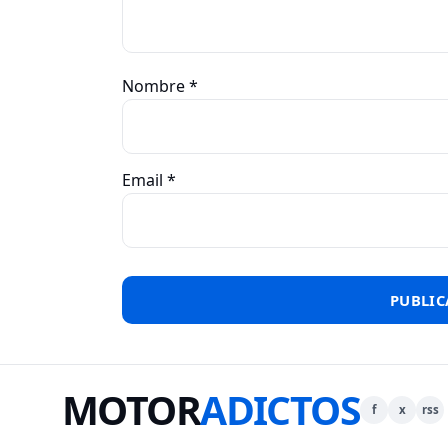
Nombre
*
Email
*
MOTOR
ADICTOS
f
x
rss