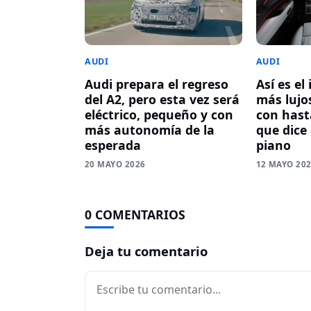
AUDI
AUDI
Audi prepara el regreso
Así es el
del A2, pero esta vez será
más lujos
eléctrico, pequeño y con
con hasta
más autonomía de la
que dice
esperada
piano
20 MAYO 2026
12 MAYO 20
0 COMENTARIOS
Deja tu comentario
Comentario