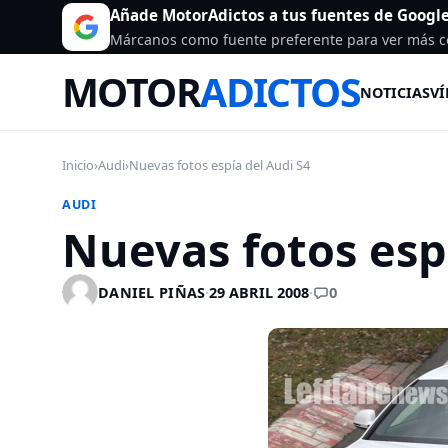
Añade MotorAdictos a tus fuentes de Googl
Márcanos como fuente preferente para ver más c
MOTOR
ADICTOS
NOTICIAS
VÍ
Inicio
›
Audi
›
Nuevas fotos espía del Audi S4
AUDI
Nuevas fotos esp
0
DANIEL PIÑAS
·
29 ABRIL 2008
·