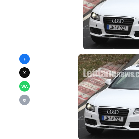
F
X
WA
@