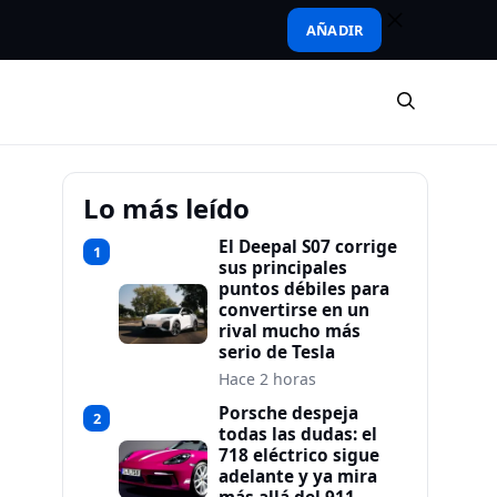
AÑADIR
Lo más leído
El Deepal S07 corrige
1
sus principales
puntos débiles para
convertirse en un
rival mucho más
serio de Tesla
Hace 2 horas
Porsche despeja
2
todas las dudas: el
718 eléctrico sigue
adelante y ya mira