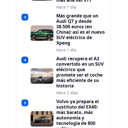
más allá del 911
Hace 1 día
Más grande que un
3
Audi Q7 y desde
38.500 euros (en
China): así es el nuevo
SUV eléctrico de
Xpeng
Hace 1 día
Audi recupera el A2
4
convertido en un SUV
eléctrico que
promete ser el coche
más eficiente de su
historia
Hace 2 días
Volvo ya prepara el
5
sustituto del EX40:
más barato, más
autonomía y
tecnología de 800