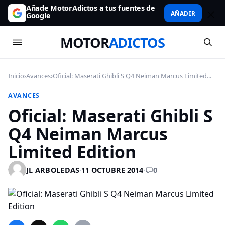
Añade MotorAdictos a tus fuentes de
AÑADIR
Google
MOTOR
ADICTOS
Inicio
›
Avances
›
Oficial: Maserati Ghibli S Q4 Neiman Marcus Limited...
AVANCES
Oficial: Maserati Ghibli S
Q4 Neiman Marcus
Limited Edition
0
JL ARBOLEDAS
·
11 OCTUBRE 2014
·