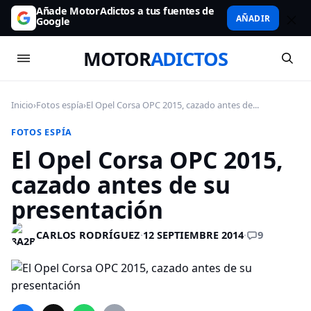
Añade MotorAdictos a tus fuentes de
AÑADIR
Google
MOTOR
ADICTOS
Inicio
›
Fotos espía
›
El Opel Corsa OPC 2015, cazado antes de...
FOTOS ESPÍA
El Opel Corsa OPC 2015,
cazado antes de su
presentación
9
CARLOS RODRÍGUEZ
·
12 SEPTIEMBRE 2014
·