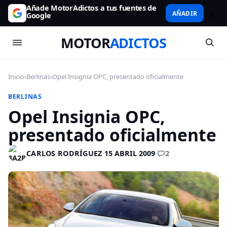
Añade MotorAdictos a tus fuentes de
AÑADIR
Google
MOTOR
ADICTOS
Inicio
›
Berlinas
›
Opel Insignia OPC, presentado oficialmente
BERLINAS
Opel Insignia OPC,
presentado oficialmente
2
CARLOS RODRÍGUEZ
·
15 ABRIL 2009
·