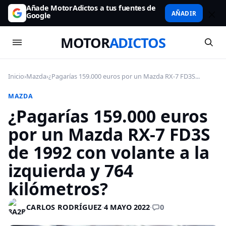
Añade MotorAdictos a tus fuentes de
AÑADIR
Google
MOTOR
ADICTOS
Inicio
›
Mazda
›
¿Pagarías 159.000 euros por un Mazda RX-7 FD3S...
MAZDA
¿Pagarías 159.000 euros
por un Mazda RX-7 FD3S
de 1992 con volante a la
izquierda y 764
kilómetros?
0
CARLOS RODRÍGUEZ
·
4 MAYO 2022
·