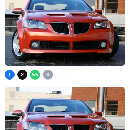
F
X
WA
@