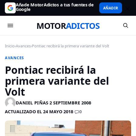
Añade MotorAdictos a tus fuentes de
AÑADIR
Google
MOTOR
ADICTOS
Inicio
›
Avances
›
Pontiac recibirá la primera variante del Volt
AVANCES
Pontiac recibirá la
primera variante del
Volt
DANIEL PIÑAS
·
2 SEPTIEMBRE 2008
·
0
ACTUALIZADO EL 24 MAYO 2018
·